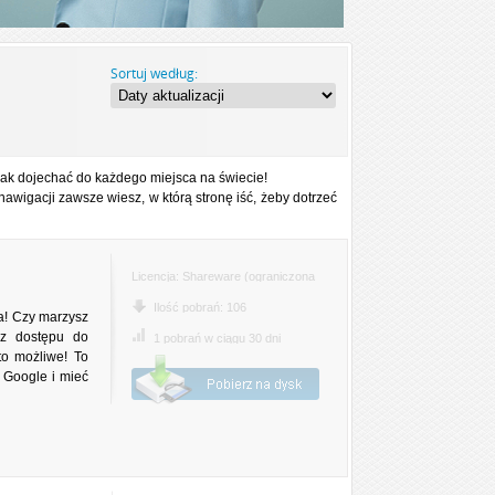
Sortuj według:
 jak dojechać do każdego miejsca na świecie!
nawigacji zawsze wiesz, w którą stronę iść, żeby dotrzeć
Licencja: Shareware (ograniczona
funkcjonalnie)
Ilość pobrań: 106
a! Czy marzysz
sz dostępu do
1 pobrań w ciągu 30 dni
o możliwe! To
 Google i mieć