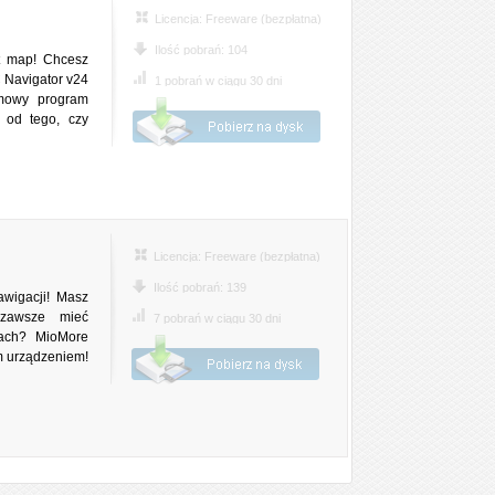
Licencja: Freeware (bezpłatna)
Ilość pobrań: 104
t map! Chcesz
 Navigator v24
1 pobrań w ciągu 30 dni
rmowy program
 od tego, czy
Licencja: Freeware (bezpłatna)
Ilość pobrań: 139
wigacji! Masz
zawsze mieć
7 pobrań w ciągu 30 dni
gach? MioMore
m urządzeniem!