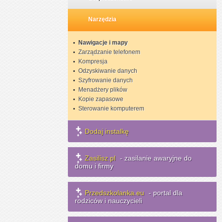
Narzędzia
Nawigacje i mapy
Zarządzanie telefonem
Kompresja
Odzyskiwanie danych
Szyfrowanie danych
Menadżery plików
Kopie zapasowe
Sterowanie komputerem
Dodaj instalkę
Zasilisz.pl
- zasilanie awaryjne do
domu i firmy
Przedszkolanka.eu
- portal dla
rodziców i nauczycieli