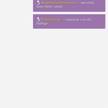
Skupstaregodrewna.eu
- sprzedaj
stare belki i deski
Projektoze.pl
- instalacje oze dla
kadego